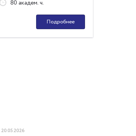
80 академ. ч.
80 ак
Подробнее
20.05.2026