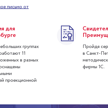
ое письмо от
я для
Свидетел
рбурге
Преимуще
небольших группах
Пройдя сер
 работают 11
в Санкт-Пе
ложенных в разных
методическ
 оснащены
фирмы 1С.
ьными
ей проекционной