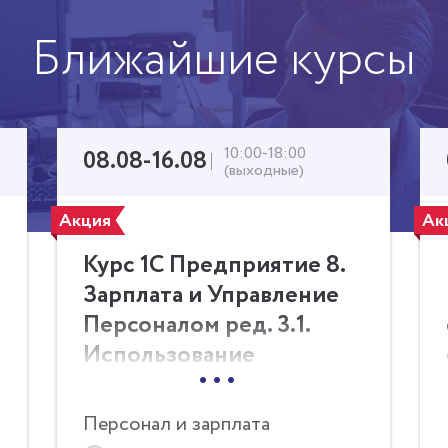
Ближайшие курсы
10:00-18:00
08.08-16.08
(выходные)
Акция
Ак
Курс 1С Предприятие 8.
Зарплата и Управление
Персоналом ред. 3.1.
Использование
...
конфигурации
(пользовательские
Персонал и зарплата
режимы) (Очно/