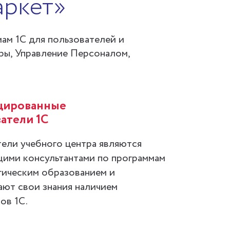
аркет»
ам 1С для пользователей и
дры, Управление Персоналом,
цированные
атели 1С
ели учебного центра являются
ими консультантами по программам
огическим образованием и
ют свои знания наличием
ов 1С.