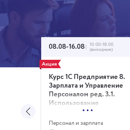
2:00
10:00-18:00
08.08-16.08
(выходные)
Акция
тие 8.
Курс 1С Предприятие 8.
ление
Зарплата и Управление
.1.
Персоналом ред. 3.1.
Использование
...
конфигурации
ие
(пользовательские
Персонал и зарплата
режимы) (Очно/