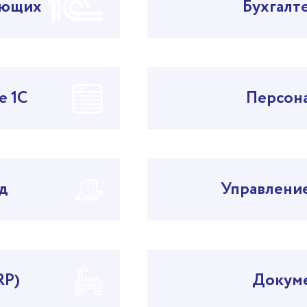
ающих
Бухгалт
е 1С
Персона
д
Управлени
RP)
Докум