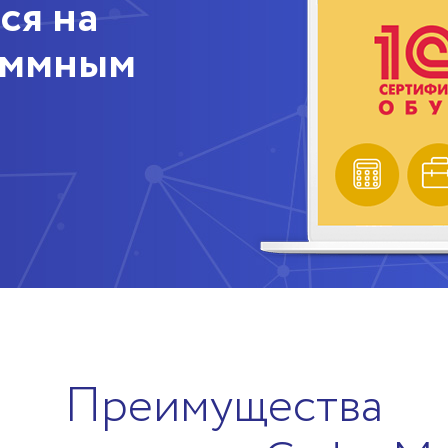
ся на
аммным
Преимущества