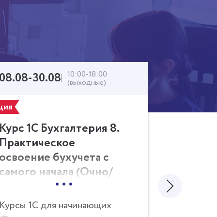
10:00-18:00
08.08-30.08
08.08-3
(выходные)
ция
Акция
Курс 1С Бухгалтерия 8.
Курс 1С
Практическое
Практи
освоение бухучета с
освоени
самого начала (Очно/
самого 
...
Онлайн)
Онлайн
Курсы 1С для начинающих
Курсы 1С