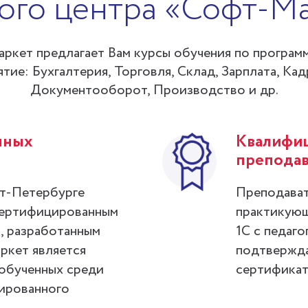
ого центра «Софт-М
ркет предлагает Вам курсы обучения по программ
ие: Бухгалтерия, Торговля, Склад, Зарплата, Ка
Документооборот, Производство и др.
нных
Квалифи
преподав
кт-Петербурге
Преподават
сертифицированным
практикующ
, разработанным
1С с педаг
ркет является
подтвержда
обученных среди
сертификат
ированного