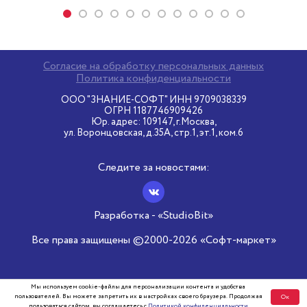
Согласие на обработку персональных данных
Политика конфиденциальности
ООО "ЗНАНИЕ-СОФТ" ИНН 9709038339
ОГРН 1187746909426
Юр. адрес: 109147, г.Москва,
ул. Воронцовская, д.35А, стр.1, эт.1, ком.6
Следите за новостями:
Разработка - «StudioBit»
Все права защищены ©2000-2026 «Софт-маркет»
Мы используем cookie-файлы для персонализации контента и удобства
пользователей. Вы можете запретить их в настройках своего браузера. Продолжая
Ок
пользоваться сайтом, вы соглашаетесь с
Политикой конфиденциальности