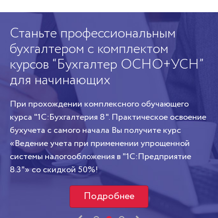
!
Станьте профессиональным
К
бухгалтером с комплектом
п
курсов “Бухгалтер ОСНО+УСН”
Из
для начинающих
ад
о
со
При прохождении комплексного обучающего
Пе
курса "1С:Бухгалтерия 8". Практическое освоение
бухучета с самого начала Вы получите курс
«Ведение учета при применении упрощенной
системы налогообложения в "1С:Предприятие
8.3"» со скидкой 50%!
Подробнее