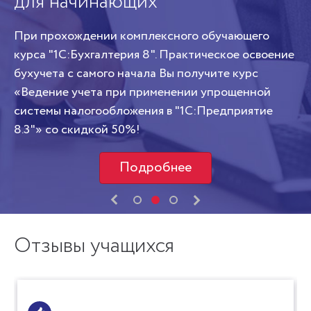
для начинающих
ад
о
со
При прохождении комплексного обучающего
Пе
курса "1С:Бухгалтерия 8". Практическое освоение
бухучета с самого начала Вы получите курс
«Ведение учета при применении упрощенной
системы налогообложения в "1С:Предприятие
8.3"» со скидкой 50%!
Подробнее
Отзывы учащихся