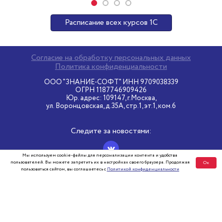
Расписание всех курсов 1С
Согласие на обработку персональных данных
Политика конфиденциальности
ООО "ЗНАНИЕ-СОФТ" ИНН 9709038339
ОГРН 1187746909426
Юр. адрес: 109147, г.Москва,
ул. Воронцовская, д.35А, стр.1, эт.1, ком.6
Следите за новостями:
Мы используем cookie-файлы для персонализации контента и удобства
пользователей. Вы можете запретить их в настройках своего браузера. Продолжая
Ок
Разработка - «StudioBit»
пользоваться сайтом, вы соглашаетесь с
Политикой конфиденциальности
Все права защищены ©2000-2026 «Софт-маркет»