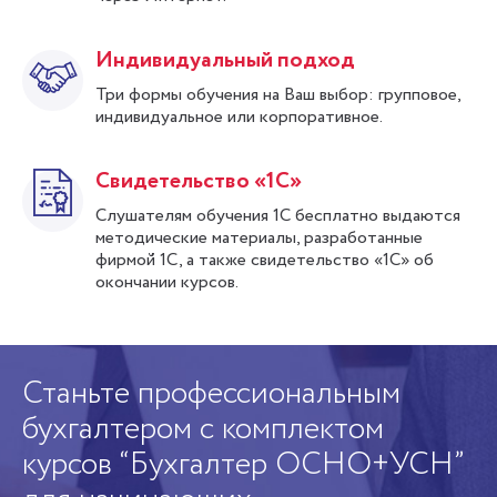
Индивидуальный подход
Три формы обучения на Ваш выбор: групповое,
индивидуальное или корпоративное.
Свидетельство «1С»
Слушателям обучения 1С бесплатно выдаются
методические материалы, разработанные
фирмой 1С, а также свидетельство «1С» об
окончании курсов.
!
Станьте профессиональным
К
бухгалтером с комплектом
п
курсов “Бухгалтер ОСНО+УСН”
Из