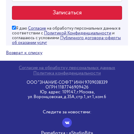
Я даю
Согласие
на обработку персональных данных в
соответствии с
Политикой Конфиденциальности
и
соглашаюсь с условиями
Публичного договора-оферты
об оказании услуг
Возврат к списку
Согласие на обработку персональных данных
Политика конфиденциальности
ООО "ЗНАНИЕ-СОФТ" ИНН 9709038339
ОГРН 1187746909426
Юр. адрес: 109147, г.Москва,
ул. Воронцовская, д.35А, стр.1, эт.1, ком.6
Следите за новостями:
Разработка - «StudioBit»