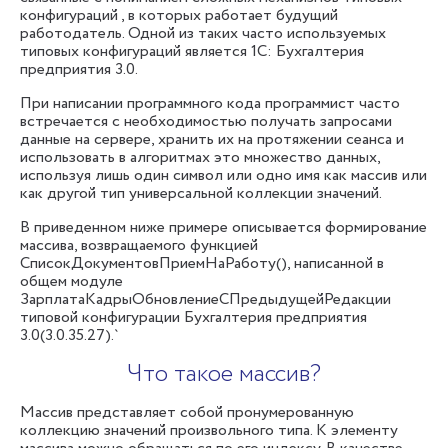
конфигураций , в которых работает будущий
работодатель. Одной из таких часто используемых
типовых конфигураций является 1С: Бухгалтерия
предприятия 3.0.
При написании программного кода программист часто
встречается с необходимостью получать запросами
данные на сервере, хранить их на протяжении сеанса и
использовать в алгоритмах это множество данных,
используя лишь один символ или одно имя как массив или
как другой тип универсальной коллекции значений.
В приведенном ниже примере описывается формирование
массива, возвращаемого функцией
СписокДокументовПриемНаРаботу(), написанной в
общем модуле
ЗарплатаКадрыОбновлениеСПредыдущейРедакции
типовой конфигурации Бухгалтерия предприятия
3.0(3.0.35.27).`
Что такое массив?
Массив представляет собой пронумерованную
коллекцию значений произвольного типа. К элементу