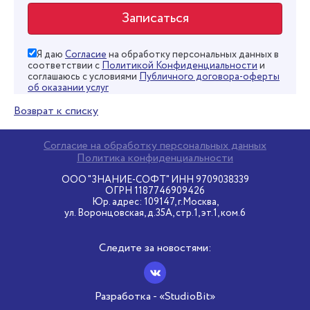
Я даю
Согласие
на обработку персональных данных в
соответствии с
Политикой Конфиденциальности
и
соглашаюсь с условиями
Публичного договора-оферты
об оказании услуг
Возврат к списку
Согласие на обработку персональных данных
Политика конфиденциальности
ООО "ЗНАНИЕ-СОФТ" ИНН 9709038339
ОГРН 1187746909426
Юр. адрес: 109147, г.Москва,
ул. Воронцовская, д.35А, стр.1, эт.1, ком.6
Следите за новостями:
Разработка - «StudioBit»